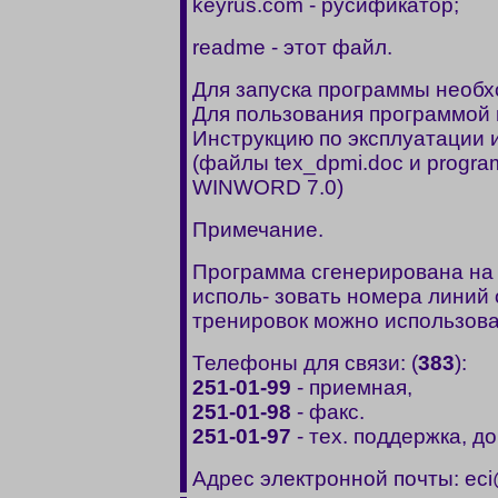
keyrus.com - pусификатоp;
readme - этот файл.
Для запуска программы необх
Для пользования программой 
Инстpукцию по эксплуатации 
(файлы tex_dpmi.doc и progr
WINWORD 7.0)
Примечание.
Программа сгенерирована на 
исполь- зовать номера линий 
тренировок можно использова
Телефоны для связи: (
383
):
251-01-9
9
- приемная,
251-01-98
- факс.
251-01-97
- тех. поддержка, д
Адрес электронной почты: eci@